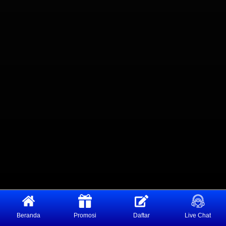
Beranda
Promosi
Daftar
Live Chat