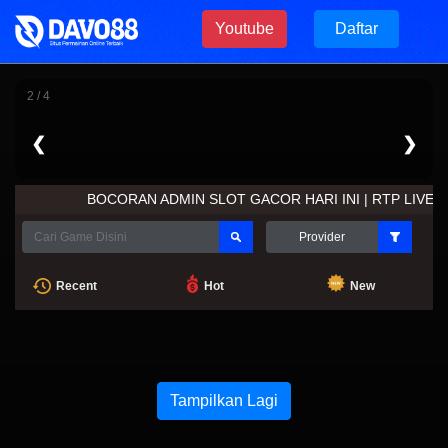
Youtube
Daftar
2 / 4
❮
❯
BOCORAN ADMIN SLOT GACOR HARI INI | RTP LIVE
Recent
Hot
New
Tampilkan Lagi